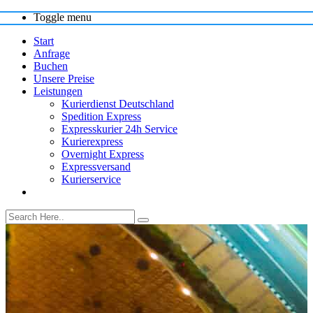
Toggle menu
Start
Anfrage
Buchen
Unsere Preise
Leistungen
Kurierdienst Deutschland
Spedition Express
Expresskurier 24h Service
Kurierexpress
Overnight Express
Expressversand
Kurierservice