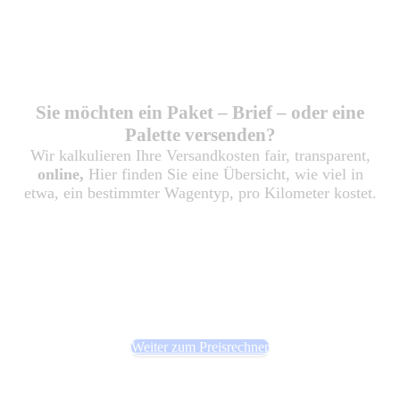
Nutzen Sie unseren Preisrechner
für den Expressversand
Europaweit!
Sie möchten ein Paket – Brief – oder eine
Palette versenden?
Wir kalkulieren Ihre Versandkosten fair, transparent,
online,
Hier finden Sie eine Übersicht, wie viel in
etwa, ein bestimmter Wagentyp, pro Kilometer kostet.
Sie haben Fragen?
Wir beraten Sie
gerne
0800 988 60 59
Weiter zum Preisrechner