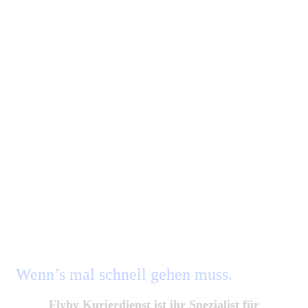
Expressversand per Overnight
Express!
Wenn’s mal schnell gehen muss.
Flyby Kurierdienst ist ihr Spezialist für