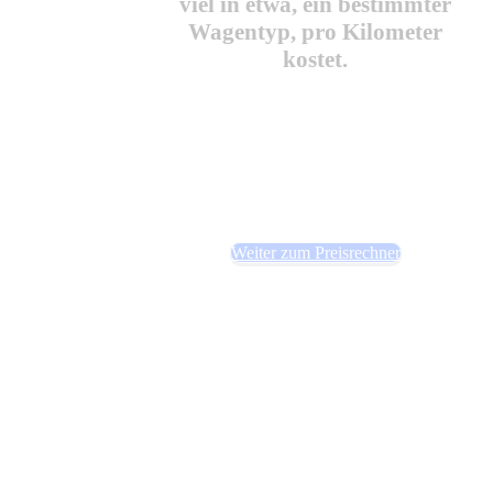
viel in etwa, ein bestimmter
Wagentyp, pro Kilometer
kostet.
Sie haben Fragen? Wir
beraten Sie gerne
0800 988 60 59
Weiter zum Preisrechner