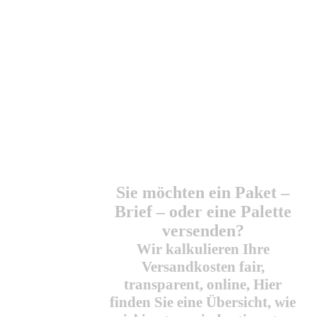
Nutzen Sie
unseren
Preisrechner für
den
Expressversand
Europaweit!
Sie möchten ein Paket –
Brief – oder eine Palette
versenden?
Wir kalkulieren Ihre
Versandkosten fair,
transparent,
online,
Hier
finden Sie eine Übersicht, wie