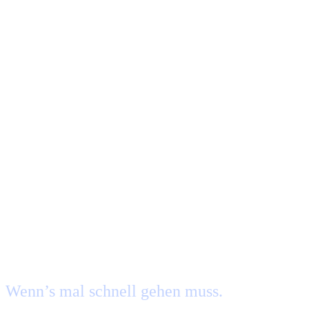
Expressversand per
Overnight Express!
Wenn’s mal schnell gehen muss.