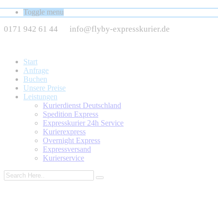
Toggle menu
0171 942 61 44
info@flyby-expresskurier.de
Start
Anfrage
Buchen
Unsere Preise
Leistungen
Kurierdienst Deutschland
Spedition Express
Expresskurier 24h Service
Kurierexpress
Overnight Express
Expressversand
Kurierservice