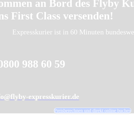
ommen an Bord des Flyby Ku
ns First Class versenden!
Expresskurier ist in 60 Minuten bundeswei
0800 988 60 59
fo@flyby-expresskurier.de
Preisberechnen und direkt online buchen