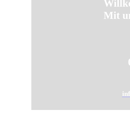
Willk
Mit u
in