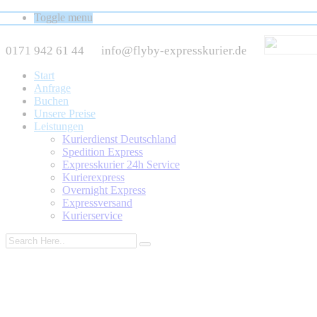
Toggle menu
0171 942 61 44
info@flyby-expresskurier.de
Start
Anfrage
Buchen
Unsere Preise
Leistungen
Kurierdienst Deutschland
Spedition Express
Expresskurier 24h Service
Kurierexpress
Overnight Express
Expressversand
Kurierservice