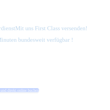
rdienst
Mit uns First Class versenden!
 Minuten bundesweit verfügbar !
 und direkt online buchen